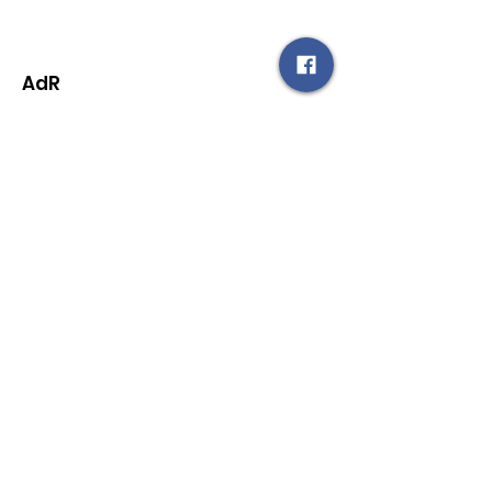
AdR
Aiutaci ad organizzare nuovi
eventi.
Proponi nuove idee
Email
:
amicidiruginello@gmail.com