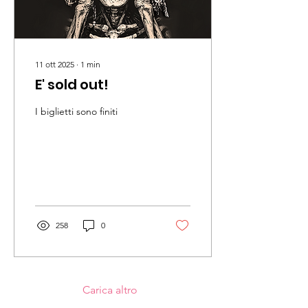
11 ott 2025
∙
1
min
E' sold out!
I biglietti sono finiti
258
0
Carica altro