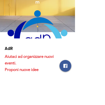
m
AdR
Aiutaci ad organizzare nuovi
eventi.
Proponi nuove idee
Email
:
amicidiruginello@gmail.com