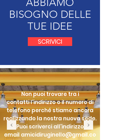
ABBIAMO
BISOGNO DELLE
TUE IDEE
SCRIVICI
Non puoi trovare tra i
contatti l'indirizzo o il numero di
telefono perché stiamo ancora
realizzando la nostra nuova sede.
Puoi scriverci all'indirizzo
email
amicidiruginello@gmail.co