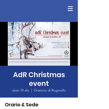
AdR Christmas
event
dom 19 dic
  |  
Oratorio di Ruginello
Orario & Sede