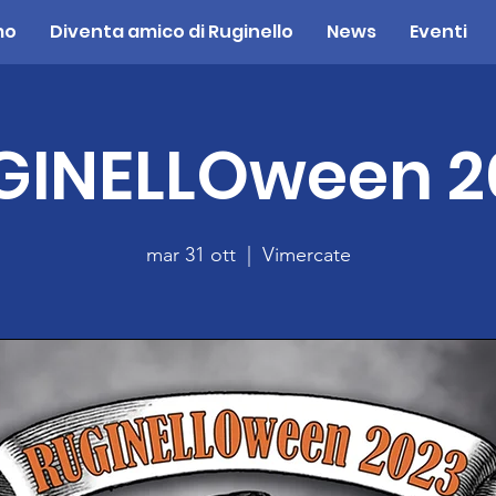
mo
Diventa amico di Ruginello
News
Eventi
GINELLOween 2
mar 31 ott
  |  
Vimercate