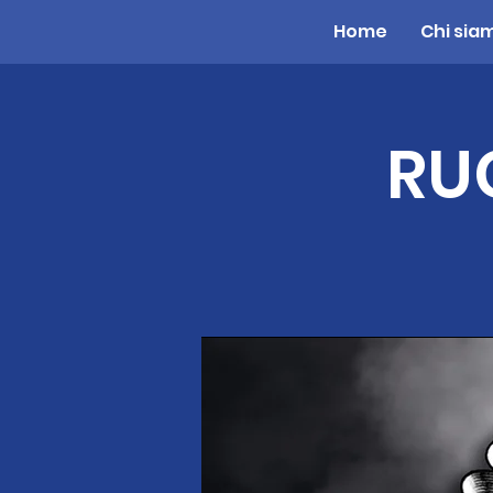
Home
Chi sia
RU