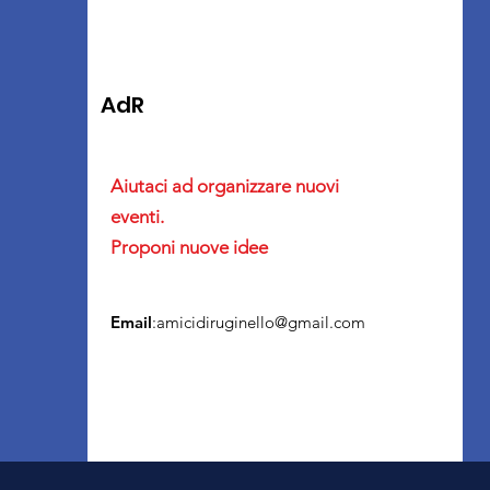
AdR
Aiutaci ad organizzare nuovi
eventi.
Proponi nuove idee
Email
:
amicidiruginello@gmail.com