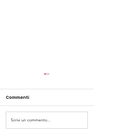
Commenti
E' sold out!
Scrivi un commento...
ATTENZIONE! Ultimi
biglietti