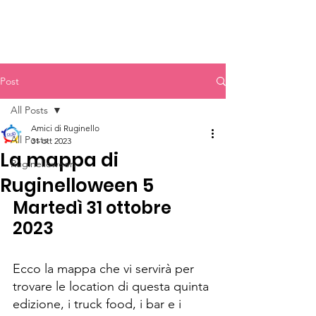
Post
All Posts
Amici di Ruginello
All Posts
31 ott 2023
La mappa di
Ruginelloween
Ruginelloween 5
Martedì 31 ottobre 
2023
Ecco la mappa che vi servirà per 
trovare le location di questa quinta 
edizione, i truck food, i bar e i 