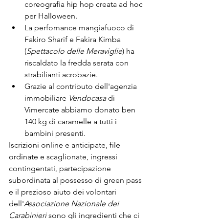
coreografia hip hop creata ad hoc 
per Halloween.
La perfomance mangiafuoco di 
Fakiro Sharif e Fakira Kimba 
(
Spettacolo delle Meraviglie
) ha 
riscaldato la fredda serata con 
strabilianti acrobazie.
Grazie al contributo dell'agenzia 
immobiliare 
Vendocasa
 di 
Vimercate abbiamo donato ben 
140 kg di caramelle a tutti i 
bambini presenti.
Iscrizioni online e anticipate, file 
ordinate e scaglionate, ingressi 
contingentati, partecipazione 
subordinata al possesso di green pass 
e il prezioso aiuto dei volontari 
dell'
Associazione Nazionale dei 
Carabinieri
 sono gli ingredienti che ci 