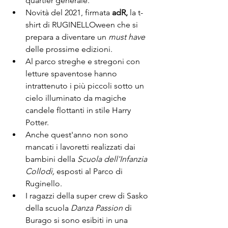
quartier generale.
Novità del 2021, firmata 
adR,
 la t-
shirt di RUGINELLOween che si 
prepara a diventare un 
must have
delle prossime edizioni.
Al parco streghe e stregoni con 
letture spaventose hanno 
intrattenuto i più piccoli sotto un 
cielo illuminato da magiche 
candele flottanti in stile Harry 
Potter.
Anche quest'anno non sono 
mancati i lavoretti realizzati dai 
bambini della 
Scuola dell'Infanzia 
Collodi, 
esposti al Parco di 
Ruginello.
I ragazzi della super crew di Sasko 
della scuola 
Danza Passion
 di 
Burago si sono esibiti in una 