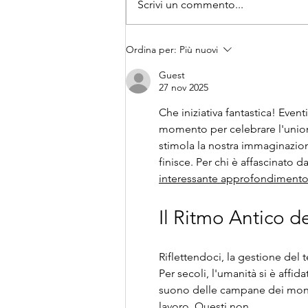
Scrivi un commento...
La mappa di
Ordina per:
Più nuovi
RUGINELLOween 7
Guest
27 nov 2025
Che iniziativa fantastica! Eve
momento per celebrare l'unione
stimola la nostra immaginazione
finisce. Per chi è affascinato 
interessante approfondiment
Il Ritmo Antico d
Riflettendoci, la gestione del 
Per secoli, l'umanità si è affida
suono delle campane dei monas
lavoro. Questi non…