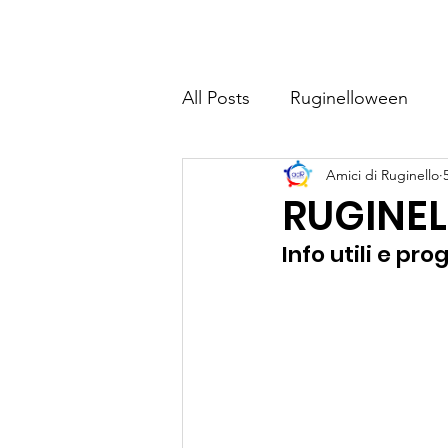
Home
Chi sia
All Posts
Ruginelloween
Amici di Ruginello
RUGINE
Info utili e p