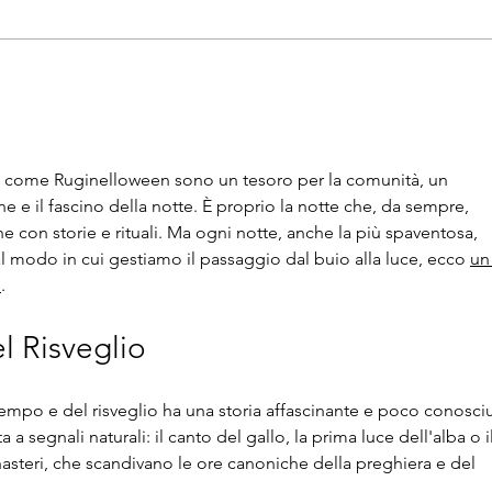
ATTENZIONE! Ultimi
biglietti
nti come Ruginelloween sono un tesoro per la comunità, un 
 e il fascino della notte. È proprio la notte che, da sempre, 
 con storie e rituali. Ma ogni notte, anche la più spaventosa, 
dal modo in cui gestiamo il passaggio dal buio alla luce, ecco 
un
o
.
el Risveglio
tempo e del risveglio ha una storia affascinante e poco conosciu
ta a segnali naturali: il canto del gallo, la prima luce dell'alba o il
teri, che scandivano le ore canoniche della preghiera e del 