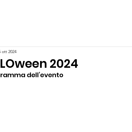
mo
Diventa amico di Ruginello
News
Eventi
5 ott 2024
LLOween 2024
rogramma dell'evento