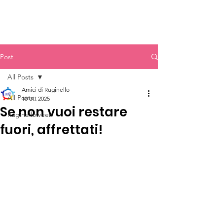
Post
All Posts
Amici di Ruginello
All Posts
10 ott 2025
Se non vuoi restare
Ruginelloween
fuori, affrettati!